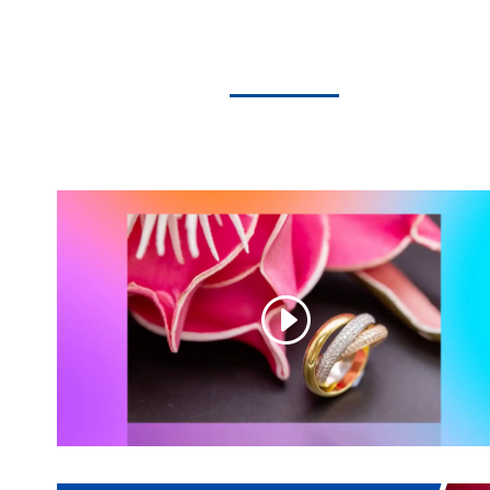
Subastas online
www.preseasubastas.es