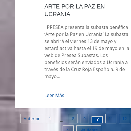
Estructura y Organización
ARTE POR LA PAZ EN
UCRANIA
CONTACTO
PRESEA presenta la subasta benéfica
‘Arte por la Paz en Ucrania’ La subasta
se abrirá el viernes 13 de mayo y
estará activa hasta el 19 de mayo en la
web de Presea Subastas. Los
beneficios serán enviados a Ucrania a
través de la Cruz Roja Española. 9 de
mayo...
Leer Más
Anterior
1
8
9
11
12
10
…
23
Siguiente