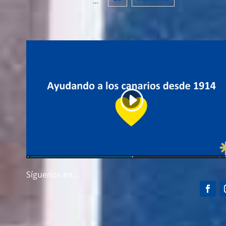
…
Síguenos en…