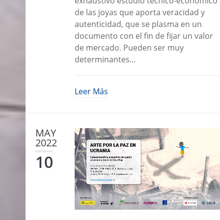
exhaustivo estudio técnico-económico
de las joyas que aporta veracidad y
autenticidad, que se plasma en un
documento con el fin de fijar un valor
OPERACIONES
de mercado. Pueden ser muy
determinantes...
SERVICIOS
SUBASTAS
Leer Más
NUESTRA HISTORIA
FAQ
MAY
2022
PRESEA
10
LA FUNDACIÓN
Accesibilidad
Transparencia