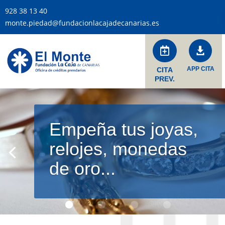
928 38 13 40
monte.piedad@fundacionlacajadecanarias.es


APP CITA
CITA
PREV.