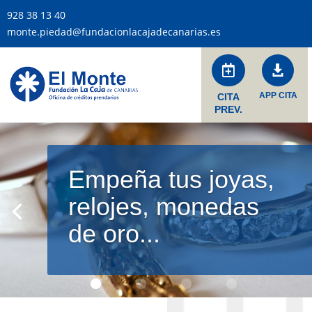
928 38 13 40
monte.piedad@fundacionlacajadecanarias.es


APP CITA
CITA
PREV.
Empeña tus joyas,
relojes, monedas
de oro...