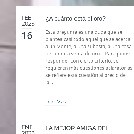
FEB
¿A cuánto está el oro?
2023
16
Esta pregunta es una duda que se
plantea casi todo aquel que se acerca
a un Monte, a una subasta, a una casa
OPERACIONES
de compra venta de oro… Para poder
responder con cierto criterio, se
SERVICIOS
requieren más cuestiones aclaratorias,
se refiere esta cuestión al precio de
SUBASTAS
la...
NUESTRA HISTORIA
Leer Más
FAQ
PRESEA
ENE
LA FUNDACIÓN
LA MEJOR AMIGA DEL
2023