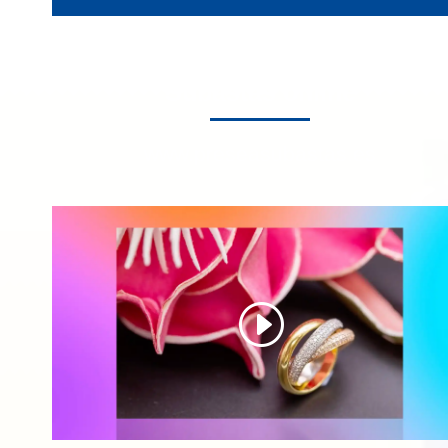
Subastas online
www.preseasubastas.es