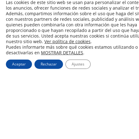
Las cookies de este sitio web se usan para personalizar el conte
monte.piedad@fundacionlacajadecanarias.es
los anuncios, ofrecer funciones de redes sociales y analizar el tr
Además, compartimos información sobre el uso que haga del si
con nuestros partners de redes sociales, publicidad y análisis w
quienes pueden combinarla con otra información que les haya
Horarios:
proporcionado o que hayan recopilado a partir del uso que ha
VERANO:
de sus servicios. Usted acepta nuestras cookies si continúa util
nuestro sitio web.
Ver política de cookies
.
(del 1 de junio al 30 de septiembre):
Puedes informarte más sobre qué cookies estamos utilizando o
De
lunes a viernes: 8:15 a 13:30
horas
desactivarlas en
MOSTRAR DETALLES
.
INVIERNO:
Aceptar
Rechazar
Ajustes
(del 1 de octubre al 31 de mayo):
De
lunes a viernes: 8:15 a 14:00
horas
Jueves
tarde de
16:15 a 18:15
horas (del 1 de octubre al 
de abril) (*)
NAVIDADES:
Día
24
y
31: 8:15 a 12:30
horas
De
lunes a viernes: 8:15 a 14:00
horas
CARNAVAL
:
De
lunes a viernes: 9:15 a 12:15
horas