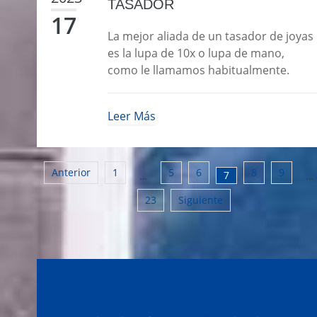
TASADOR
17
Accesibilidad
La mejor aliada de un tasador de joyas
Transparencia
es la lupa de 10x o lupa de mano,
como le llamamos habitualmente.
Estructura y Organización
Leer Más
CONTACTO
Anterior
1
5
6
8
9
7
…
…
23
Siguiente