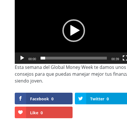
00:00
00:39
Esta semana del Global Money Week te damos unos
consejos para que puedas manejar mejor tus finanz
siendo joven.
Facebook
0
Twitter
0
Like
0