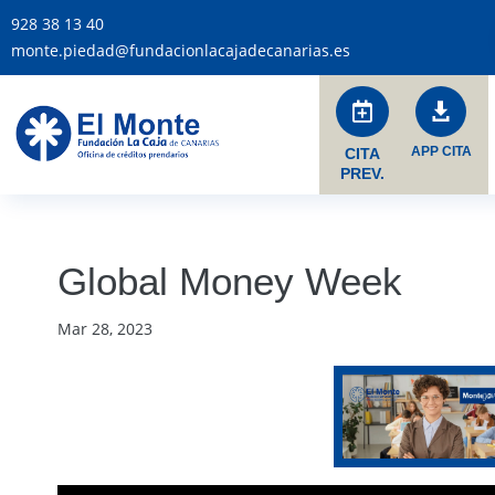
928 38 13 40
monte.piedad@fundacionlacajadecanarias.es


APP CITA
CITA
PREV.
Global Money Week
Mar 28, 2023
Reproductor
de
vídeo